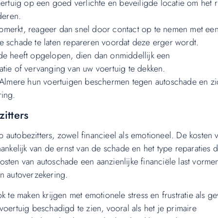
oertuig op een goed verlichte en beveiligde locatie om het r
deren.
pmerkt, reageer dan snel door contact op te nemen met ee
e schade te laten repareren voordat deze erger wordt.
de heeft opgelopen, dien dan onmiddellijk een
atie of vervanging van uw voertuig te dekken.
in Almere hun voertuigen beschermen tegen autoschade en zi
ring.
itters
autobezitters, zowel financieel als emotioneel. De kosten 
ankelijk van de ernst van de schade en het type reparaties d
sten van autoschade een aanzienlijke financiële last vorme
un autoverzekering.
k te maken krijgen met emotionele stress en frustratie als g
oertuig beschadigd te zien, vooral als het je primaire