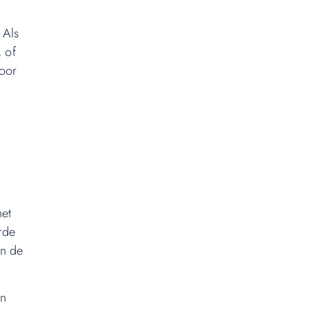
 Als
 of
voor
e
het
rde
an de
en