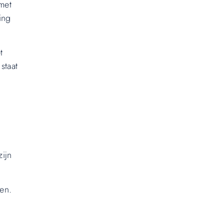
met
ing
t
staat
zijn
en.