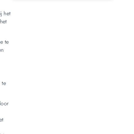
j het
het
e te
en
 te
door
et