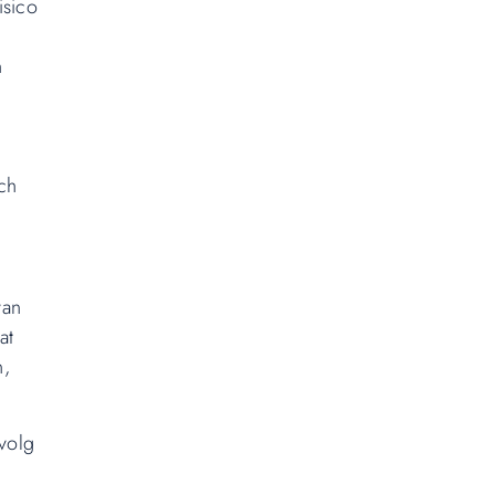
isico
n
ch
van
at
n,
evolg