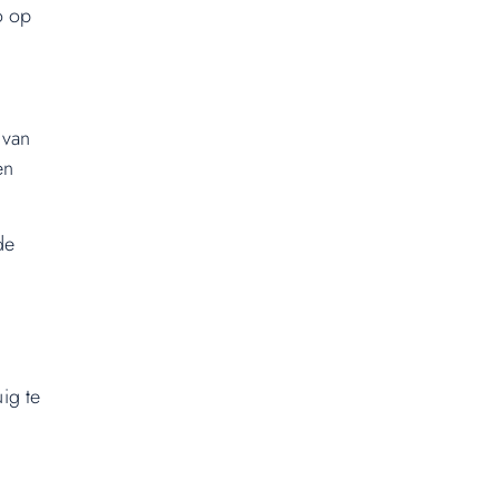
o op
 van
en
de
ig te