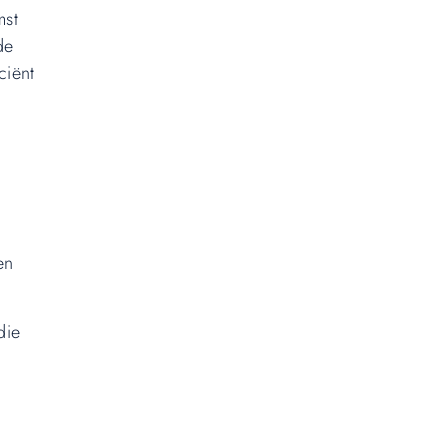
mst
de
ciënt
en
die
e