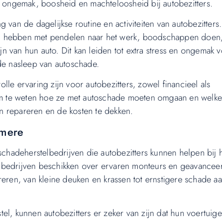
n ongemak, boosheid en machteloosheid bij autobezitters.
 van de dagelijkse routine en activiteiten van autobezitters.
n hebben met pendelen naar het werk, boodschappen doen,
ijn van hun auto. Dit kan leiden tot extra stress en ongemak 
 de nasleep van autoschade.
le ervaring zijn voor autobezitters, zowel financieel als
s om te weten hoe ze met autoschade moeten omgaan en welk
n repareren en de kosten te dekken.
lmere
schadeherstelbedrijven die autobezitters kunnen helpen bij 
 bedrijven beschikken over ervaren monteurs en geavancee
reren, van kleine deuken en krassen tot ernstigere schade a
el, kunnen autobezitters er zeker van zijn dat hun voertuig