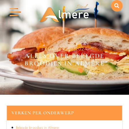
FEBRUARI 8, 2024
ALLES OVER BELEGDE
BROODJES IN ALMERE
Belegde broodjes
VERKEN PER ONDERWERP
Belegde broodjes in Almere