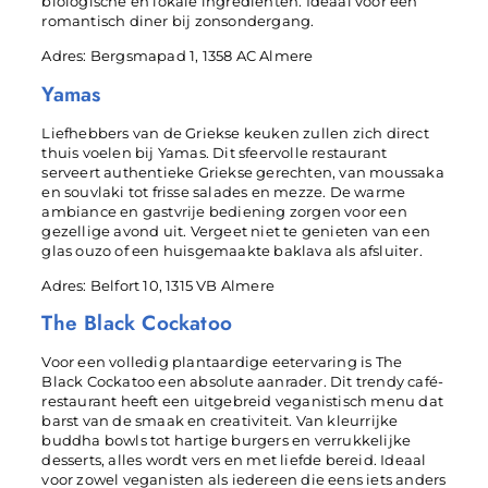
biologische en lokale ingrediënten. Ideaal voor een
romantisch diner bij zonsondergang.
Adres: Bergsmapad 1, 1358 AC Almere
Yamas
Liefhebbers van de Griekse keuken zullen zich direct
thuis voelen bij Yamas. Dit sfeervolle restaurant
serveert authentieke Griekse gerechten, van moussaka
en souvlaki tot frisse salades en mezze. De warme
ambiance en gastvrije bediening zorgen voor een
gezellige avond uit. Vergeet niet te genieten van een
glas ouzo of een huisgemaakte baklava als afsluiter.
Adres: Belfort 10, 1315 VB Almere
The Black Cockatoo
Voor een volledig plantaardige eetervaring is The
Black Cockatoo een absolute aanrader. Dit trendy café-
restaurant heeft een uitgebreid veganistisch menu dat
barst van de smaak en creativiteit. Van kleurrijke
buddha bowls tot hartige burgers en verrukkelijke
desserts, alles wordt vers en met liefde bereid. Ideaal
voor zowel veganisten als iedereen die eens iets anders