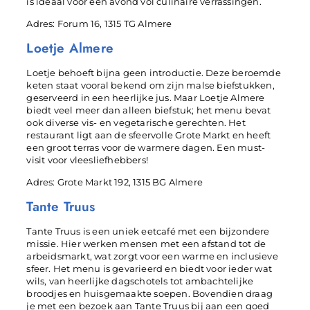
is ideaal voor een avond vol culinaire verrassingen.
Adres: Forum 16, 1315 TG Almere
Loetje Almere
Loetje behoeft bijna geen introductie. Deze beroemde
keten staat vooral bekend om zijn malse biefstukken,
geserveerd in een heerlijke jus. Maar Loetje Almere
biedt veel meer dan alleen biefstuk; het menu bevat
ook diverse vis- en vegetarische gerechten. Het
restaurant ligt aan de sfeervolle Grote Markt en heeft
een groot terras voor de warmere dagen. Een must-
visit voor vleesliefhebbers!
Adres: Grote Markt 192, 1315 BG Almere
Tante Truus
Tante Truus is een uniek eetcafé met een bijzondere
missie. Hier werken mensen met een afstand tot de
arbeidsmarkt, wat zorgt voor een warme en inclusieve
sfeer. Het menu is gevarieerd en biedt voor ieder wat
wils, van heerlijke dagschotels tot ambachtelijke
broodjes en huisgemaakte soepen. Bovendien draag
je met een bezoek aan Tante Truus bij aan een goed