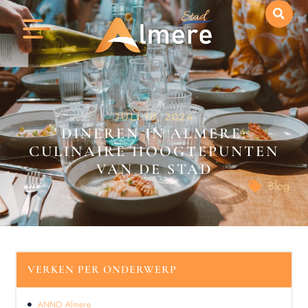
JULI 10, 2024
DINEREN IN ALMERE:
CULINAIRE HOOGTEPUNTEN
VAN DE STAD
Blog
VERKEN PER ONDERWERP
ANNO Almere