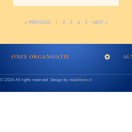
« PREVIOUS
1
2
3
4
5
NEXT »
ONZE ORGANISATIE
AL
© 2024 All rights reserved. Design by
stadalmere.nl