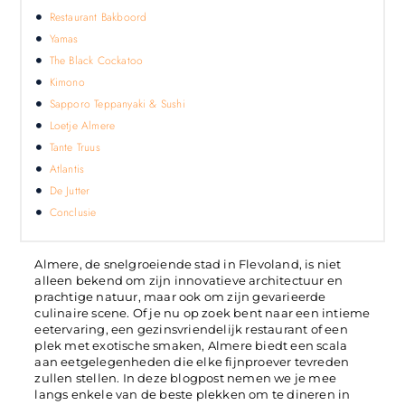
Restaurant Bakboord
Yamas
The Black Cockatoo
Kimono
Sapporo Teppanyaki & Sushi
Loetje Almere
Tante Truus
Atlantis
De Jutter
Conclusie
Almere, de snelgroeiende stad in Flevoland, is niet
alleen bekend om zijn innovatieve architectuur en
prachtige natuur, maar ook om zijn gevarieerde
culinaire scene. Of je nu op zoek bent naar een intieme
eetervaring, een gezinsvriendelijk restaurant of een
plek met exotische smaken, Almere biedt een scala
aan eetgelegenheden die elke fijnproever tevreden
zullen stellen. In deze blogpost nemen we je mee
langs enkele van de beste plekken om te dineren in