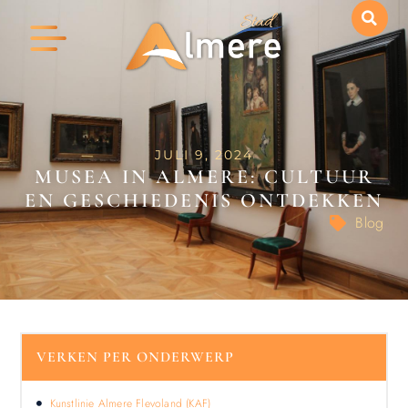
JULI 9, 2024
MUSEA IN ALMERE: CULTUUR
EN GESCHIEDENIS ONTDEKKEN
Blog
VERKEN PER ONDERWERP
Kunstlinie Almere Flevoland (KAF)