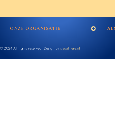
ONZE ORGANISATIE
AL
© 2024 All rights reserved. Design by
stadalmere.nl