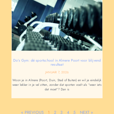
Do’s Gym: dé sportschool in Almere Poort voor blijvend
resultaat
JANUARI 7, 2026
Woon je in Almere (Poort, Duin, Stad of Buiten) en wil je eindelijk
weer lekker in je vel zitten, zonder dat sporten voelt als “weer iets
dat moet”? Dan is
« PREVIOUS
1
2
3
4
5
NEXT »