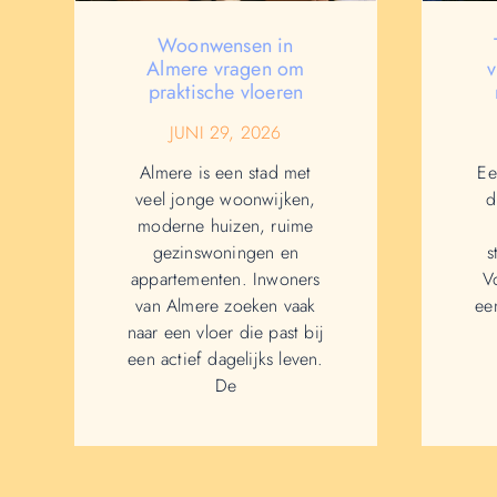
Woonwensen in
Almere vragen om
v
praktische vloeren
JUNI 29, 2026
Almere is een stad met
Ee
veel jonge woonwijken,
d
moderne huizen, ruime
gezinswoningen en
s
appartementen. Inwoners
V
van Almere zoeken vaak
ee
naar een vloer die past bij
een actief dagelijks leven.
De