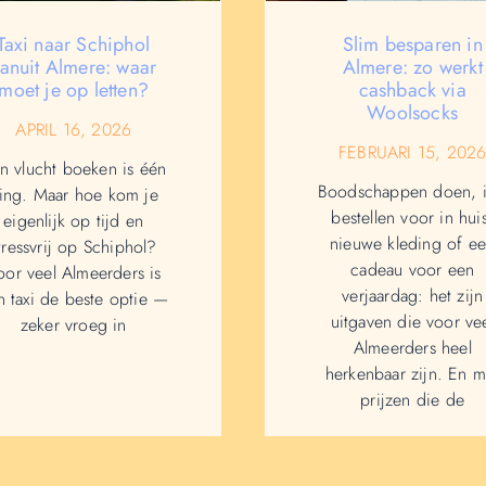
Taxi naar Schiphol
Slim besparen in
anuit Almere: waar
Almere: zo werkt
moet je op letten?
cashback via
Woolsocks
APRIL 16, 2026
FEBRUARI 15, 202
n vlucht boeken is één
Boodschappen doen, i
ing. Maar hoe kom je
bestellen voor in hui
eigenlijk op tijd en
nieuwe kleding of e
tressvrij op Schiphol?
cadeau voor een
oor veel Almeerders is
verjaardag: het zijn
n taxi de beste optie —
uitgaven die voor ve
zeker vroeg in
Almeerders heel
herkenbaar zijn. En m
prijzen die de