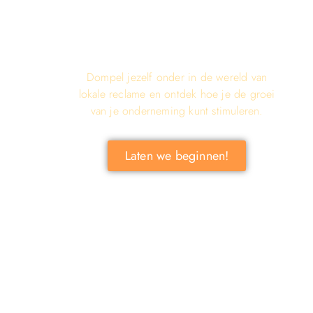
LATEN WE DE KRACHT VAN
LOKALE RECLAME ONTDEKKEN
VOOR JOUW BEDRIJF!
Dompel jezelf onder in de wereld van
lokale reclame en ontdek hoe je de groei
van je onderneming kunt stimuleren.
Laten we beginnen!