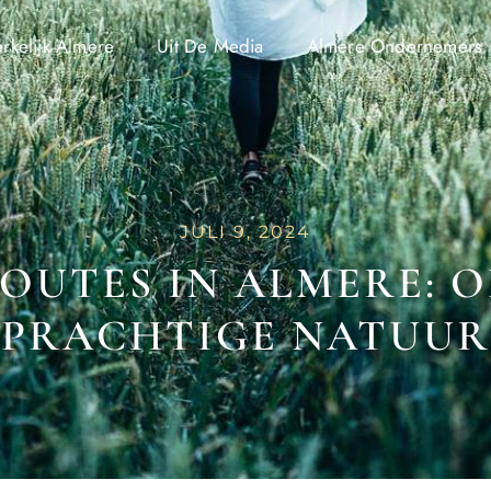
kelijk Almere
Uit De Media
Almere Ondernemers
JULI 9, 2024
OUTES IN ALMERE: O
PRACHTIGE NATUUR