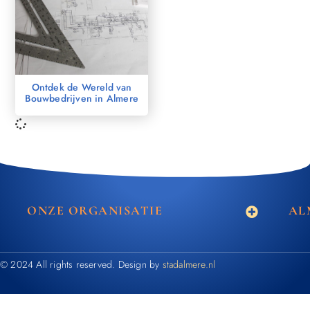
Ontdek de Wereld van
Bouwbedrijven in Almere
ONZE ORGANISATIE
AL
© 2024 All rights reserved. Design by
stadalmere.nl