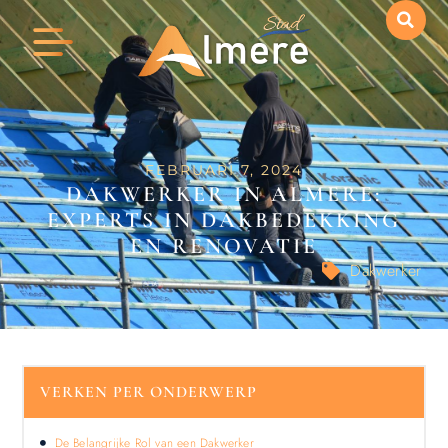
FEBRUARI 7, 2024
DAKWERKER IN ALMERE:
EXPERTS IN DAKBEDEKKING
EN RENOVATIE
Dakwerker
VERKEN PER ONDERWERP
De Belangrijke Rol van een Dakwerker