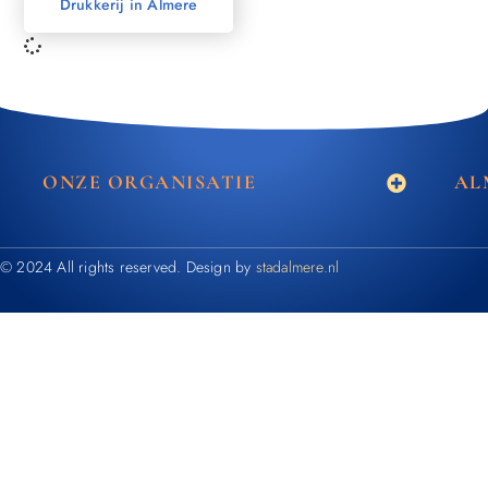
Drukkerij in Almere
ONZE ORGANISATIE
AL
© 2024 All rights reserved. Design by
stadalmere.nl