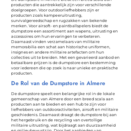
producten die aantrekkelijk zijn voor verschillende
doelgroepen. Voor outdoorliefhebbers zijn er
producten zoals kampeeruitrusting,
survivalgereedschap en rugzakken van bekende
merken. Voor airsoft- en paintballspelers biedt de
dumpstore een assortiment aan wapens, uitrusting en
accessoires om hun ervaringen te verbeteren.
Daarnaast vinden verzamelaars van militaire
memorabilia een schat aan historische uniformen,
insignes en andere militaire artefacten om hun
collecties uit te breiden. Met een gevarieerd aanbod en
betaalbare prijzen is de dumpstore een bestemming
voor iedereen die op zoek is naar unieke en praktische
producten.
De Rol van de Dumpstore in Almere
De dumpstore speelt een belangrijke rol in de lokale
gemeenschap van Almere door een breed scala aan
producten aan te bieden en een hub te zijn voor
liefhebbers van outdooractiviteiten, airsoft en militaire
geschiedenis. Daarnaast draagt de dumpstore bij aan
het hergebruik en de recycling van overtollige
militaire uitrusting, wat bijdraagt aan duurzaamheid
en milieubewustzijn. Door het aanbieden van