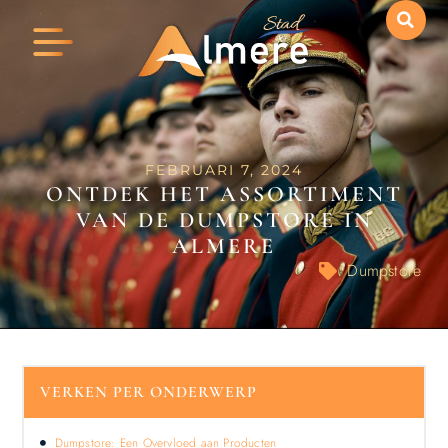
FEBRUARI 7, 2024
ONTDEK HET ASSORTIMENT
VAN DE DUMPSTORE IN
ALMERE
Dumpstore
VERKEN PER ONDERWERP
Dumpstore: Een Overvloed aan Producten