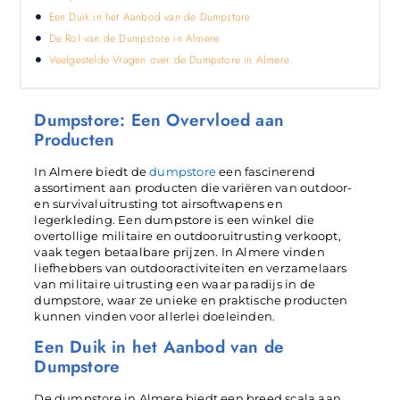
Een Duik in het Aanbod van de Dumpstore
De Rol van de Dumpstore in Almere
Veelgestelde Vragen over de Dumpstore in Almere
Dumpstore: Een Overvloed aan
Producten
In Almere biedt de
dumpstore
een fascinerend
assortiment aan producten die variëren van outdoor-
en survivaluitrusting tot airsoftwapens en
legerkleding. Een dumpstore is een winkel die
overtollige militaire en outdooruitrusting verkoopt,
vaak tegen betaalbare prijzen. In Almere vinden
liefhebbers van outdooractiviteiten en verzamelaars
van militaire uitrusting een waar paradijs in de
dumpstore, waar ze unieke en praktische producten
kunnen vinden voor allerlei doeleinden.
Een Duik in het Aanbod van de
Dumpstore
De dumpstore in Almere biedt een breed scala aan