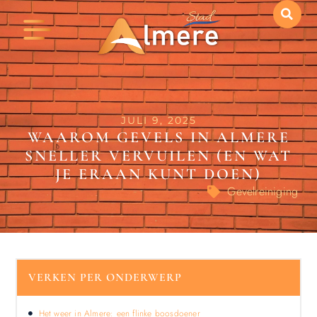
JULI 9, 2025
WAAROM GEVELS IN ALMERE
SNELLER VERVUILEN (EN WAT
JE ERAAN KUNT DOEN)
Gevelreiniging
VERKEN PER ONDERWERP
Het weer in Almere: een flinke boosdoener