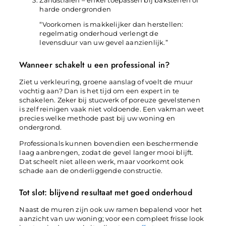
Zandstralen – enkel toepassen bij bakstenen of
harde ondergronden
“Voorkomen is makkelijker dan herstellen:
regelmatig onderhoud verlengt de
levensduur van uw gevel aanzienlijk.”
Wanneer schakelt u een professional in?
Ziet u verkleuring, groene aanslag of voelt de muur
vochtig aan? Dan is het tijd om een expert in te
schakelen. Zeker bij stucwerk of poreuze gevelstenen
is zelf reinigen vaak niet voldoende. Een vakman weet
precies welke methode past bij uw woning en
ondergrond.
Professionals kunnen bovendien een beschermende
laag aanbrengen, zodat de gevel langer mooi blijft.
Dat scheelt niet alleen werk, maar voorkomt ook
schade aan de onderliggende constructie.
Tot slot: blijvend resultaat met goed onderhoud
Naast de muren zijn ook uw ramen bepalend voor het
aanzicht van uw woning; voor een compleet frisse look