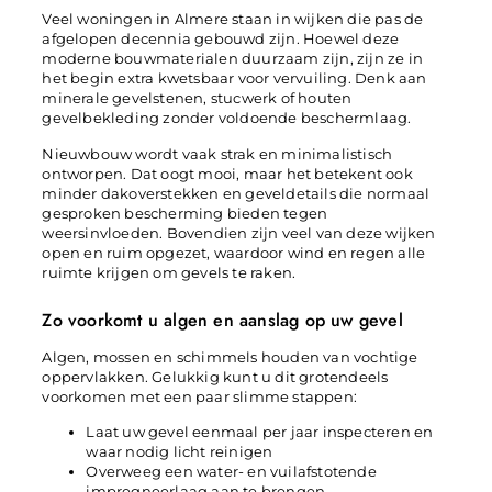
Veel woningen in Almere staan in wijken die pas de
afgelopen decennia gebouwd zijn. Hoewel deze
moderne bouwmaterialen duurzaam zijn, zijn ze in
het begin extra kwetsbaar voor vervuiling. Denk aan
minerale gevelstenen, stucwerk of houten
gevelbekleding zonder voldoende beschermlaag.
Nieuwbouw wordt vaak strak en minimalistisch
ontworpen. Dat oogt mooi, maar het betekent ook
minder dakoverstekken en geveldetails die normaal
gesproken bescherming bieden tegen
weersinvloeden. Bovendien zijn veel van deze wijken
open en ruim opgezet, waardoor wind en regen alle
ruimte krijgen om gevels te raken.
Zo voorkomt u algen en aanslag op uw gevel
Algen, mossen en schimmels houden van vochtige
oppervlakken. Gelukkig kunt u dit grotendeels
voorkomen met een paar slimme stappen:
Laat uw gevel eenmaal per jaar inspecteren en
waar nodig licht reinigen
Overweeg een water- en vuilafstotende
impregneerlaag aan te brengen