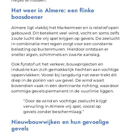
netjes te houden.
Het weer in Almere: een flinke
boosdoener
Almere ligt vlakbij het Markermeer en is relatief open
gebouwd. Dit betekent veel wind, vocht en soms zelfs
zoute lucht die vrij spel krijgen op gevels. De zeelucht
in combinatie met regen zorgt voor een constante
belasting op buitenmuren. Hierdoor ontstaan er
sneller algen, schimmels en zwarte aanslag.
Ook fijnstof uit het verkeer, bouwprojecten en
industrie kan zich gemakkelijk hechten aan vochtige
oppervlakken. Vooral bij langdurig nat weer trekt dit
diep in de poriën van uw gevel. De wind waait
bovendien vaak in één dominante richting, waardoor
sommige gevels permanent in de vuurlinie liggen.
“Door de wind en vochtige zeelucht krijgt
vervuiling in Almere vrij spel, vooral op
gevels zonder beschermlaag.”
Nieuwbouwwijken en hun gevoelige
gevels