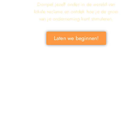
Dompel jezelf onder in de wereld van
lokale reclame en ontdek hoe je de groei
van je onderneming kunt stimuleren.
Laten we beginnen!