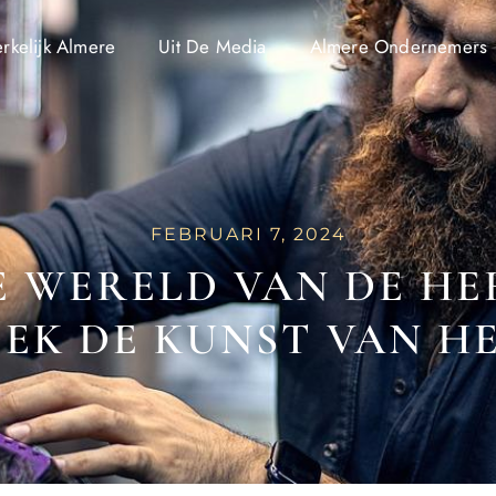
kelijk Almere
Uit De Media
Almere Ondernemers
FEBRUARI 7, 2024
E WERELD VAN DE H
EK DE KUNST VAN H