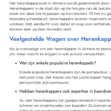
Het herenkappersvak in Almere wordt gekenmerkt door va
Herenkappers in de stad zijn op de hoogte van de laatste 
staat om deze toe te passen op hun klanten. Of het nu g
klassieke scheerbeurt, herenkappers leveren maatwerk om
voldoen. Met aandacht voor detail en oog voor esthetiek
klanten keer op keer tevreden stelt.
Veelgestelde Vragen over Herenkapp
Als je overweegt om een herenkapper in Almere te bezoe
om meer inzicht te krijgen in wat je kunt verwachten:
Wat zijn enkele populaire herenkapsels?
Enkele populaire herenkapsels zijn de pompadour, d
textured crop. Het kiezen van het juiste kapsel han
persoonlijke stijlvoorkeuren.
Hebben herenkappers ook expertise in baardve
Ja, veel herenkappers zijn gespecialiseerd in baar
scheren en onderhouden van baarden. Ze kunnen advi
gebruik van producten voor optimale baardgezond