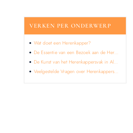
VERKEN PER ONDERWERP
Wat doet een Herenkapper?
De Essentie van een Bezoek aan de Herenkapper
De Kunst van het Herenkappersvak in Almere
Veelgestelde Vragen over Herenkappersdiensten
LATEN WE DE KRACHT VAN
LOKALE RECLAME ONTDEKKEN
VOOR JOUW BEDRIJF!