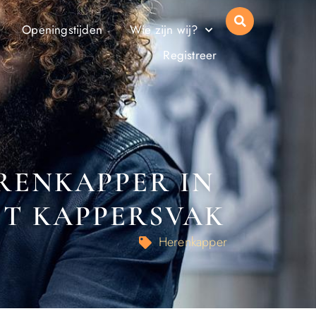
Openingstijden
Wie zijn wij?
Registreer
ERENKAPPER IN
ET KAPPERSVAK
Herenkapper