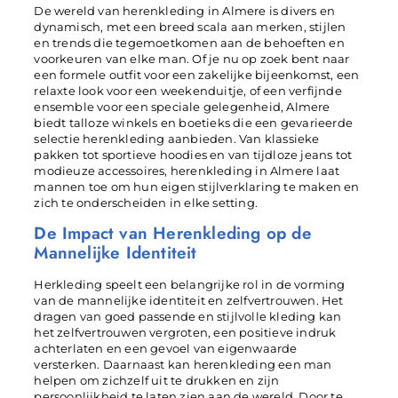
De wereld van herenkleding in Almere is divers en
dynamisch, met een breed scala aan merken, stijlen
en trends die tegemoetkomen aan de behoeften en
voorkeuren van elke man. Of je nu op zoek bent naar
een formele outfit voor een zakelijke bijeenkomst, een
relaxte look voor een weekenduitje, of een verfijnde
ensemble voor een speciale gelegenheid, Almere
biedt talloze winkels en boetieks die een gevarieerde
selectie herenkleding aanbieden. Van klassieke
pakken tot sportieve hoodies en van tijdloze jeans tot
modieuze accessoires, herenkleding in Almere laat
mannen toe om hun eigen stijlverklaring te maken en
zich te onderscheiden in elke setting.
De Impact van Herenkleding op de
Mannelijke Identiteit
Herkleding speelt een belangrijke rol in de vorming
van de mannelijke identiteit en zelfvertrouwen. Het
dragen van goed passende en stijlvolle kleding kan
het zelfvertrouwen vergroten, een positieve indruk
achterlaten en een gevoel van eigenwaarde
versterken. Daarnaast kan herenkleding een man
helpen om zichzelf uit te drukken en zijn
persoonlijkheid te laten zien aan de wereld. Door te