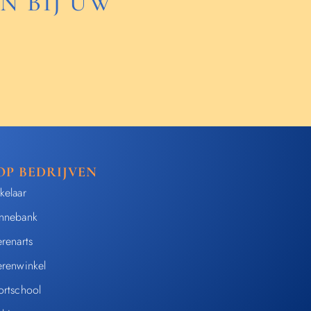
N BIJ UW
OP BEDRIJVEN
kelaar
nnebank
renarts
erenwinkel
ortschool