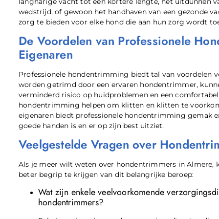
langharige vacht tot een kortere lengte, het uitdunnen 
wedstrijd, of gewoon het handhaven van een gezonde vac
zorg te bieden voor elke hond die aan hun zorg wordt t
De Voordelen van Professionele Ho
Eigenaren
Professionele hondentrimming biedt tal van voordelen v
worden getrimd door een ervaren hondentrimmer, kunne
verminderd risico op huidproblemen en een comfortabele
hondentrimming helpen om klitten en klitten te voorkom
eigenaren biedt professionele hondentrimming gemak en
goede handen is en er op zijn best uitziet.
Veelgestelde Vragen over Hondentri
Als je meer wilt weten over hondentrimmers in Almere, 
beter begrip te krijgen van dit belangrijke beroep:
Wat zijn enkele veelvoorkomende verzorgingsd
hondentrimmers?