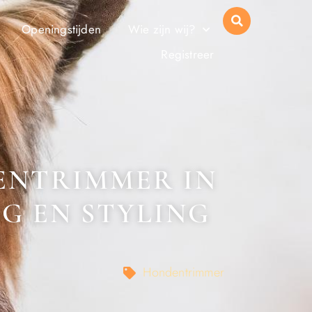
Openingstijden
Wie zijn wij?
Registreer
ENTRIMMER IN
NG EN STYLING
Hondentrimmer