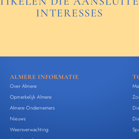
TIKELEN DIE AANSLUITE
INTERESSES
ALMERE INFORMATIE
T
Over Almere
Ma
Opmerkelijk Almere
Zo
Almere Ondernemers
Die
Nieuws
Di
Weersverwachting
Sp