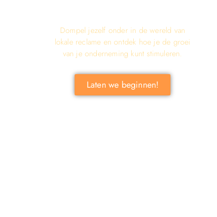
LOKALE RECLAME ONTDEKKEN
VOOR JOUW BEDRIJF!
Dompel jezelf onder in de wereld van
lokale reclame en ontdek hoe je de groei
van je onderneming kunt stimuleren.
Laten we beginnen!