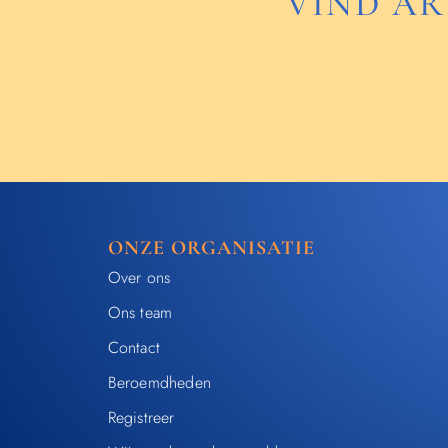
VIND AR
ONZE ORGANISATIE
Over ons
Ons team
Contact
Beroemdheden​
Registreer