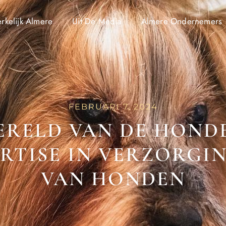
kelijk Almere
Uit De Media
Almere Ondernemers
FEBRUARI 7, 2024
ERELD VAN DE HOND
RTISE IN VERZORGI
VAN HONDEN