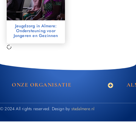
Jeugdzorg in Almere:
Ondersteuning voor
Jongeren en Gezinnen
ONZE ORGANISATIE
AL
© 2024 All rights reserved. Design by
stadalmere.nl