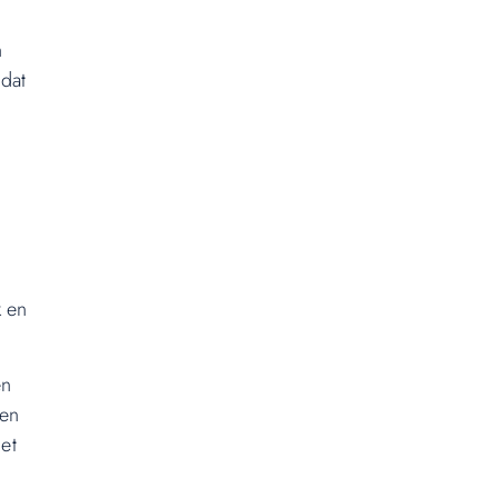
n
 dat
k en
en
een
et