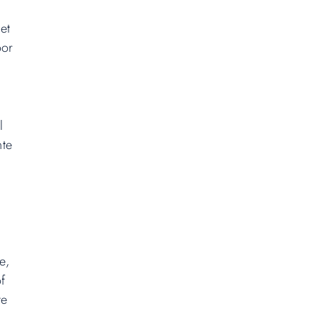
et
oor
l
nte
e,
of
te