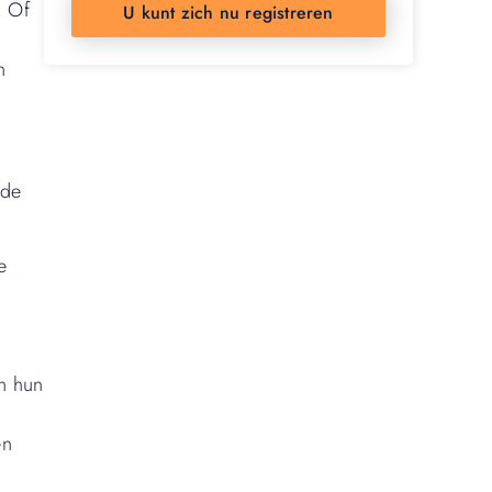
. Of
U kunt zich nu registreren
n
 de
e
an hun
en