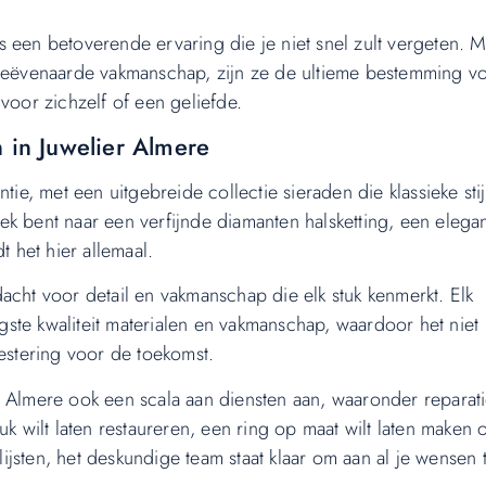
 een betoverende ervaring die je niet snel zult vergeten. M
ngeëvenaarde vakmanschap, zijn ze de ultieme bestemming v
voor zichzelf of een geliefde.
n in Juwelier Almere
tie, met een uitgebreide collectie sieraden die klassieke stij
k bent naar een verfijnde diamanten halsketting, een elega
t het hier allemaal.
acht voor detail en vakmanschap die elk stuk kenmerkt. Elk
ste kwaliteit materialen en vakmanschap, waardoor het niet
vestering voor de toekomst.
r Almere ook een scala aan diensten aan, waaronder reparati
k wilt laten restaureren, een ring op maat wilt laten maken 
jsten, het deskundige team staat klaar om aan al je wensen 