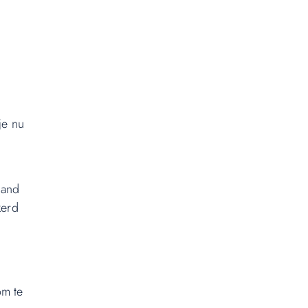
je nu
hand
kerd
om te