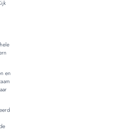
ijk
 hele
ern
en en
rzaam
aar
seerd
 de