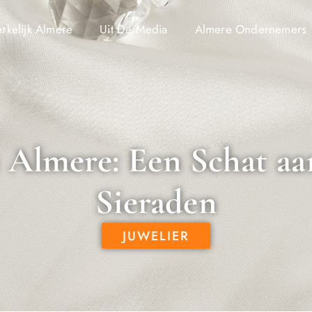
kelijk Almere
Uit De Media
Almere Ondernemers
n Almere: Een Schat aa
Sieraden
JUWELIER