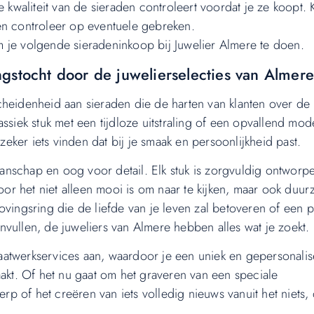
 kwaliteit van de sieraden controleert voordat je ze koopt. K
en controleer op eventuele gebreken.
 je volgende sieradeninkoop bij Juwelier Almere te doen.
gstocht door de juwelierselecties van Almere
cheidenheid aan sieraden die de harten van klanten over de
ssiek stuk met een tijdloze uitstraling of een opvallend mod
 zeker iets vinden dat bij je smaak en persoonlijkheid past.
nschap en oog voor detail. Elk stuk is zorgvuldig ontworp
r het niet alleen mooi is om naar te kijken, maar ook duu
ovingsring die de liefde van je leven zal betoveren of een p
aanvullen, de juweliers van Almere hebben alles wat je zoekt.
aatwerkservices aan, waardoor je een uniek en gepersonali
aakt. Of het nu gaat om het graveren van een speciale
 of het creëren van iets volledig nieuws vanuit het niets,