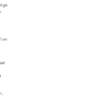
tige
n
jl en
aat
t
n,
t