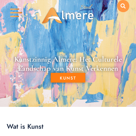
Kunstzinnig Almere: Het Culturele
Landschap van Kunst Verkennen
KUNST
Wat is Kunst