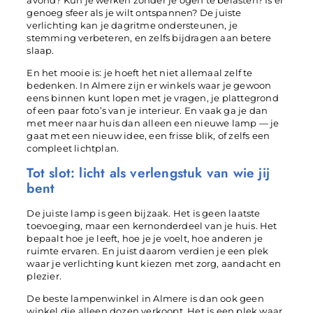
avond? Kun je werken zonder je ogen te belasten? Is er
genoeg sfeer als je wilt ontspannen? De juiste
verlichting kan je dagritme ondersteunen, je
stemming verbeteren, en zelfs bijdragen aan betere
slaap.
En het mooie is: je hoeft het niet allemaal zelf te
bedenken. In Almere zijn er winkels waar je gewoon
eens binnen kunt lopen met je vragen, je plattegrond
of een paar foto’s van je interieur. En vaak ga je dan
met meer naar huis dan alleen een nieuwe lamp — je
gaat met een nieuw idee, een frisse blik, of zelfs een
compleet lichtplan.
Tot slot: licht als verlengstuk van wie jij
bent
De juiste lamp is geen bijzaak. Het is geen laatste
toevoeging, maar een kernonderdeel van je huis. Het
bepaalt hoe je leeft, hoe je je voelt, hoe anderen je
ruimte ervaren. En juist daarom verdien je een plek
waar je verlichting kunt kiezen met zorg, aandacht en
plezier.
De beste lampenwinkel in Almere is dan ook geen
winkel die alleen dozen verkoopt. Het is een plek waar