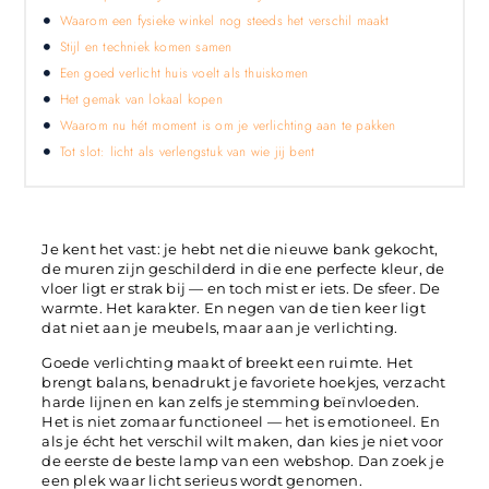
Waarom een fysieke winkel nog steeds het verschil maakt
Stijl en techniek komen samen
Een goed verlicht huis voelt als thuiskomen
Het gemak van lokaal kopen
Waarom nu hét moment is om je verlichting aan te pakken
Tot slot: licht als verlengstuk van wie jij bent
Je kent het vast: je hebt net die nieuwe bank gekocht,
de muren zijn geschilderd in die ene perfecte kleur, de
vloer ligt er strak bij — en toch mist er iets. De sfeer. De
warmte. Het karakter. En negen van de tien keer ligt
dat niet aan je meubels, maar aan je verlichting.
Goede verlichting maakt of breekt een ruimte. Het
brengt balans, benadrukt je favoriete hoekjes, verzacht
harde lijnen en kan zelfs je stemming beïnvloeden.
Het is niet zomaar functioneel — het is emotioneel. En
als je écht het verschil wilt maken, dan kies je niet voor
de eerste de beste lamp van een webshop. Dan zoek je
een plek waar licht serieus wordt genomen.