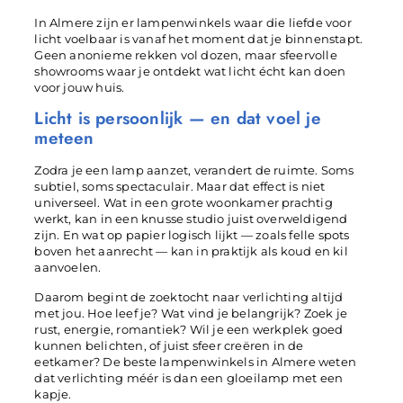
In Almere zijn er lampenwinkels waar die liefde voor
licht voelbaar is vanaf het moment dat je binnenstapt.
Geen anonieme rekken vol dozen, maar sfeervolle
showrooms waar je ontdekt wat licht écht kan doen
voor jouw huis.
Licht is persoonlijk — en dat voel je
meteen
Zodra je een lamp aanzet, verandert de ruimte. Soms
subtiel, soms spectaculair. Maar dat effect is niet
universeel. Wat in een grote woonkamer prachtig
werkt, kan in een knusse studio juist overweldigend
zijn. En wat op papier logisch lijkt — zoals felle spots
boven het aanrecht — kan in praktijk als koud en kil
aanvoelen.
Daarom begint de zoektocht naar verlichting altijd
met jou. Hoe leef je? Wat vind je belangrijk? Zoek je
rust, energie, romantiek? Wil je een werkplek goed
kunnen belichten, of juist sfeer creëren in de
eetkamer? De beste lampenwinkels in Almere weten
dat verlichting méér is dan een gloeilamp met een
kapje.