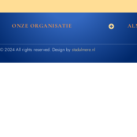
ONZE ORGANISATIE
AL
© 2024 All rights reserved. Design by
stadalmere.nl