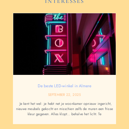
INTERESSES
De beste LED-winkel in Almere
SEPTEMBER 22, 2025
Je kent het wel: je hebt net je woonkamer opnieuw ingericht,
nieuwe meubels gekocht en misschien zelfs de muren een frisse
kleur gegeven. Alles klopt… behalve het licht. Te