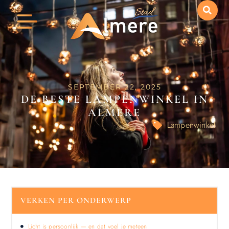
SEPTEMBER 22, 2025
DE BESTE LAMPENWINKEL IN
ALMERE
Lampenwinkel
VERKEN PER ONDERWERP
Licht is persoonlijk — en dat voel je meteen