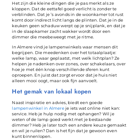
Het zijn die kleine dingen die je pas merkt als ze
kloppen. Dat de eettafel goed verlicht is zonder te
verblinden. Dat je ’s avonds in de woonkamer tot rust
komt door indirect licht langs de plinten. Dat je in de
keuken geen schaduw werpt op je snijplank, en dat je
in de slaapkamer zacht wakker wordt door een
dimmer die meebeweegt met je ritme.
In Almere vind je lampenwinkels waar mensen dit
begrijpen. Die meedenken over het totaalplaatje:
welke lamp, waar geplaatst, met welk lichtplan? Ze
helpen je nadenken over zones, over schakelaars, over
hoe je met één knop verschillende sferen kunt
oproepen. En juist dat zorgt ervoor dat je huis niet
alleen mooi oogt, maar ook fijn aanvoelt.
Het gemak van lokaal kopen
Naast inspiratie en advies, biedt een goede
lampenwinkel in Almere
je iets wat online niet kan:
service. Heb je hulp nodig met ophangen? Wil je
weten of de lamp goed werkt met je bestaande
dimmer? Heb je later toch een andere keuze gemaakt
en wil je ruilen? Dan is het fijn dat je gewoon even
kunt binnenlopen.