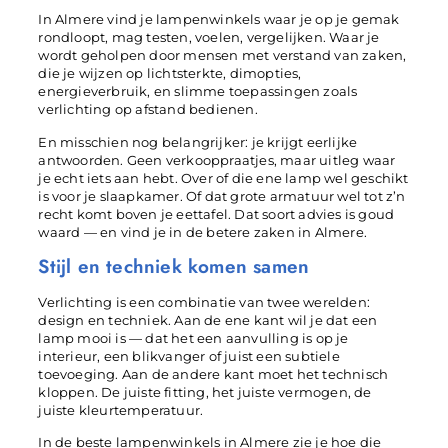
In Almere vind je lampenwinkels waar je op je gemak
rondloopt, mag testen, voelen, vergelijken. Waar je
wordt geholpen door mensen met verstand van zaken,
die je wijzen op lichtsterkte, dimopties,
energieverbruik, en slimme toepassingen zoals
verlichting op afstand bedienen.
En misschien nog belangrijker: je krijgt eerlijke
antwoorden. Geen verkooppraatjes, maar uitleg waar
je echt iets aan hebt. Over of die ene lamp wel geschikt
is voor je slaapkamer. Of dat grote armatuur wel tot z’n
recht komt boven je eettafel. Dat soort advies is goud
waard — en vind je in de betere zaken in Almere.
Stijl en techniek komen samen
Verlichting is een combinatie van twee werelden:
design en techniek. Aan de ene kant wil je dat een
lamp mooi is — dat het een aanvulling is op je
interieur, een blikvanger of juist een subtiele
toevoeging. Aan de andere kant moet het technisch
kloppen. De juiste fitting, het juiste vermogen, de
juiste kleurtemperatuur.
In de beste lampenwinkels in Almere zie je hoe die