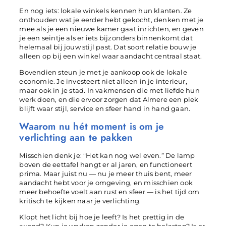
En nog iets: lokale winkels kennen hun klanten. Ze
onthouden wat je eerder hebt gekocht, denken met je
mee als je een nieuwe kamer gaat inrichten, en geven
je een seintje als er iets bijzonders binnenkomt dat
helemaal bij jouw stijl past. Dat soort relatie bouw je
alleen op bij een winkel waar aandacht centraal staat.
Bovendien steun je met je aankoop ook de lokale
economie. Je investeert niet alleen in je interieur,
maar ook in je stad. In vakmensen die met liefde hun
werk doen, en die ervoor zorgen dat Almere een plek
blijft waar stijl, service en sfeer hand in hand gaan.
Waarom nu hét moment is om je
verlichting aan te pakken
Misschien denk je: “Het kan nog wel even.” De lamp
boven de eettafel hangt er al jaren, en functioneert
prima. Maar juist nu — nu je meer thuis bent, meer
aandacht hebt voor je omgeving, en misschien ook
meer behoefte voelt aan rust en sfeer — is het tijd om
kritisch te kijken naar je verlichting.
Klopt het licht bij hoe je leeft? Is het prettig in de