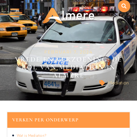
FEBRUARI 7, 2024
VREDE EN VERZOENING: DE
ROL VAN MEDIATION IN
ALMERE
Mediation
VERKEN PER ONDERWERP
Wat is Mediation?