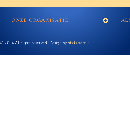
ONZE ORGANISATIE
AL
© 2024 All rights reserved. Design by
stadalmere.nl