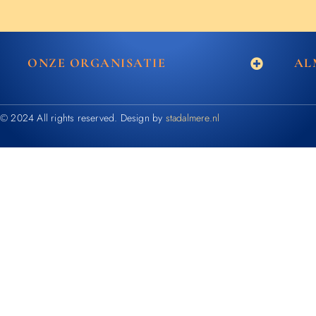
ONZE ORGANISATIE
AL
© 2024 All rights reserved. Design by
stadalmere.nl