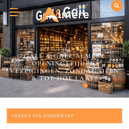
FEBRUARI 27, 2026
GALL & GALL ALMERE
OPENINGSTIJDEN:
VESTIGINGEN, ZONDAG OPEN
& TOT HOE LAAT?
Openingstijden
VERKEN PER ONDERWERP