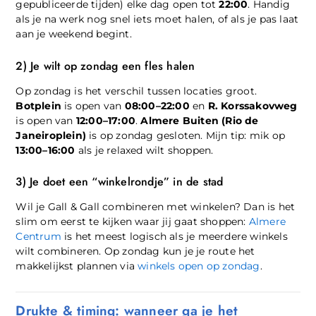
gepubliceerde tijden) elke dag open tot
22:00
. Handig
als je na werk nog snel iets moet halen, of als je pas laat
aan je weekend begint.
2) Je wilt op zondag een fles halen
Op zondag is het verschil tussen locaties groot.
Botplein
is open van
08:00–22:00
en
R. Korssakovweg
is open van
12:00–17:00
.
Almere Buiten (Rio de
Janeiroplein)
is op zondag gesloten. Mijn tip: mik op
13:00–16:00
als je relaxed wilt shoppen.
3) Je doet een “winkelrondje” in de stad
Wil je Gall & Gall combineren met winkelen? Dan is het
slim om eerst te kijken waar jij gaat shoppen:
Almere
Centrum
is het meest logisch als je meerdere winkels
wilt combineren. Op zondag kun je je route het
makkelijkst plannen via
winkels open op zondag
.
Drukte & timing: wanneer ga je het