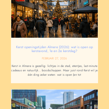
Kerst openingstijden Almere (2026): wat is open op
kerstavond, 1e en 2e kerstdag?
FEBRUARI 27, 2026
Kerst in Almere is gezellig: lichtjes in de stad, etentjes, last-minute
cadeaus en natuurlijk… boodschappen. Maar juist rond Kerst wil je
één ding zeker weten: wat is open (en tot