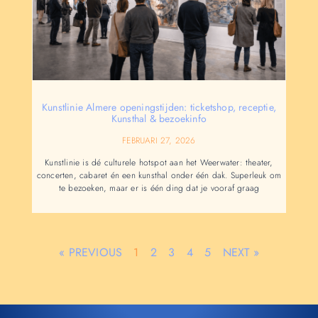
Kunstlinie Almere openingstijden: ticketshop, receptie,
Kunsthal & bezoekinfo
FEBRUARI 27, 2026
Kunstlinie is dé culturele hotspot aan het Weerwater: theater,
concerten, cabaret én een kunsthal onder één dak. Superleuk om
te bezoeken, maar er is één ding dat je vooraf graag
« PREVIOUS
1
2
3
4
5
NEXT »