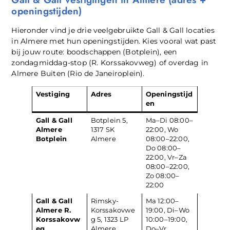
openingstijden)
Hieronder vind je drie veelgebruikte Gall & Gall locaties
in Almere met hun openingstijden. Kies vooral wat past
bij jouw route: boodschappen (Botplein), een
zondagmiddag-stop (R. Korssakovweg) of overdag in
Almere Buiten (Rio de Janeiroplein).
Vestiging
Adres
Openingstijd
en
Gall & Gall
Botplein 5,
Ma–Di 08:00–
Almere
1317 SK
22:00, Wo
Botplein
Almere
08:00–22:00,
Do 08:00–
22:00, Vr–Za
08:00–22:00,
Zo 08:00–
22:00
Gall & Gall
Rimsky-
Ma 12:00–
Almere R.
Korssakovwe
19:00, Di–Wo
Korssakovw
g 5, 1323 LP
10:00–19:00,
eg
Almere
Do–Vr