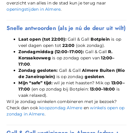
overzicht van alles in de stad kun je terug naar
openingstijden in Almere
.
Snelle antwoorden (als je nú de deur uit wilt)
Laat open (tot 22:00):
Gall & Gall
Botplein
is op
veel dagen open tot
22:00
(ook zondag).
Zondagmiddag (12:00–17:00):
Gall & Gall
R.
Korssakovweg
is op zondag open van
12:00–
17:00
.
Zondag gesloten:
Gall & Gall
Almere Buiten (Rio
de Janeiroplein)
is op zondag
gesloten
.
Mijn “safe” tijd:
wil je niet haasten? Mik op
13:00–
17:00
(en op zondag bij Botplein:
13:00–18:00
is
vaak relaxed).
Wil je zondag winkelen combineren met je bezoek?
Check dan ook
koopzondag Almere
en
winkels open op
zondag in Almere
.
Gall & Gall vestigingen in Almere (adres +