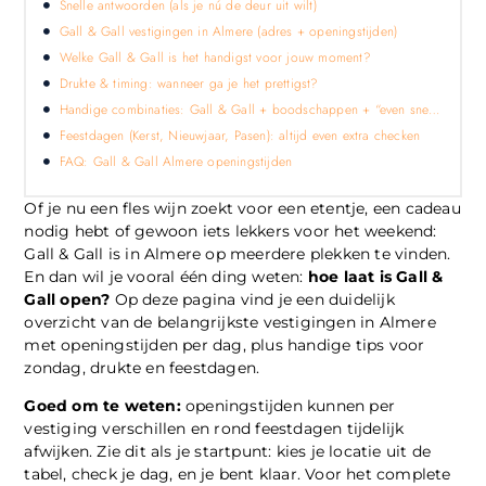
Snelle antwoorden (als je nú de deur uit wilt)
Gall & Gall vestigingen in Almere (adres + openingstijden)
Welke Gall & Gall is het handigst voor jouw moment?
Drukte & timing: wanneer ga je het prettigst?
Handige combinaties: Gall & Gall + boodschappen + “even snel” winkels
Feestdagen (Kerst, Nieuwjaar, Pasen): altijd even extra checken
FAQ: Gall & Gall Almere openingstijden
Of je nu een fles wijn zoekt voor een etentje, een cadeau
nodig hebt of gewoon iets lekkers voor het weekend:
Gall & Gall is in Almere op meerdere plekken te vinden.
En dan wil je vooral één ding weten:
hoe laat is Gall &
Gall open?
Op deze pagina vind je een duidelijk
overzicht van de belangrijkste vestigingen in Almere
met openingstijden per dag, plus handige tips voor
zondag, drukte en feestdagen.
Goed om te weten:
openingstijden kunnen per
vestiging verschillen en rond feestdagen tijdelijk
afwijken. Zie dit als je startpunt: kies je locatie uit de
tabel, check je dag, en je bent klaar. Voor het complete