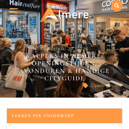
FEBRUARI 27, 2026
KAPPERS IN ALMERE:
OPENINGSTIJDEN,
AVONDUREN & HANDIGE
CITYGUIDE
Openingstijden
VERKEN PER ONDERWERP