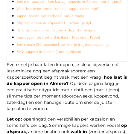
Snelle antwoorden: hoe laat zijn kappers in Almere meestal open?
Waar heb je de meeste kans dat kappers open zijn?
Kapper zoeken per stadsdeel (snelle route)
Afspraak of zonder afspraak? Dit scheelt je tijd
Handige combinaties: kapper + drogist + shoppen
Feestdagen: plan extra slim (Kerst, Nieuwjaar, Pasen)
Snelle route (30 seconden): zo vind je de juiste kapper-tijd
FAQ: kappers in Almere (openingstijden)
Even snel je haar laten knippen, je kleur bijwerken of
last-minute nog een afspraak scoren: een
kapperzoektocht begint vaak met één vraag:
hoe laat is
de kapper open in Almere?
Op deze pagina krijg je
een praktische cityguide met richtlijnen (met tijden),
slimme tips per moment (doordeweeks, koopavond,
zaterdag) en een handige route om snel de juiste
kapsalon te vinden.
Let op:
openingstijden verschillen per kapsalon en
soms zelfs per dag. Sommige kappers werken vooral
op
afspraak
, andere hebben ook
walk-in
(zonder afspraak).