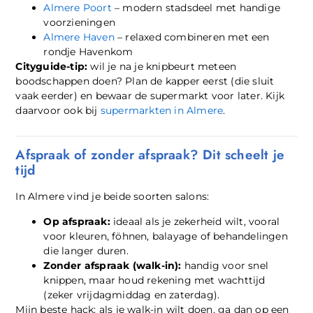
Almere Poort
– modern stadsdeel met handige
voorzieningen
Almere Haven
– relaxed combineren met een
rondje Havenkom
Cityguide-tip:
wil je na je knipbeurt meteen
boodschappen doen? Plan de kapper eerst (die sluit
vaak eerder) en bewaar de supermarkt voor later. Kijk
daarvoor ook bij
supermarkten in Almere
.
Afspraak of zonder afspraak? Dit scheelt je
tijd
In Almere vind je beide soorten salons:
Op afspraak:
ideaal als je zekerheid wilt, vooral
voor kleuren, föhnen, balayage of behandelingen
die langer duren.
Zonder afspraak (walk-in):
handig voor snel
knippen, maar houd rekening met wachttijd
(zeker vrijdagmiddag en zaterdag).
Mijn beste hack: als je walk-in wilt doen, ga dan op een