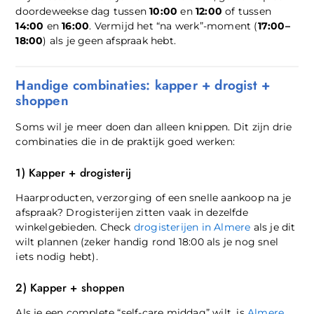
doordeweekse dag tussen
10:00
en
12:00
of tussen
14:00
en
16:00
. Vermijd het “na werk”-moment (
17:00–
18:00
) als je geen afspraak hebt.
Handige combinaties: kapper + drogist +
shoppen
Soms wil je meer doen dan alleen knippen. Dit zijn drie
combinaties die in de praktijk goed werken:
1) Kapper + drogisterij
Haarproducten, verzorging of een snelle aankoop na je
afspraak? Drogisterijen zitten vaak in dezelfde
winkelgebieden. Check
drogisterijen in Almere
als je dit
wilt plannen (zeker handig rond 18:00 als je nog snel
iets nodig hebt).
2) Kapper + shoppen
Als je een complete “self-care middag” wilt, is
Almere