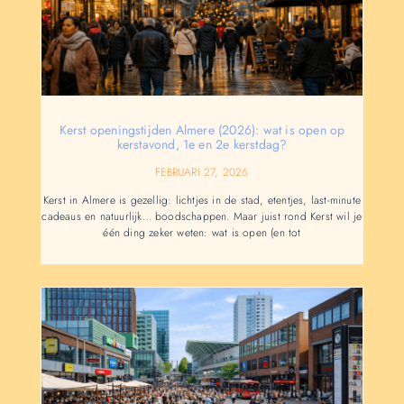
Kerst openingstijden Almere (2026): wat is open op
kerstavond, 1e en 2e kerstdag?
FEBRUARI 27, 2026
Kerst in Almere is gezellig: lichtjes in de stad, etentjes, last-minute
cadeaus en natuurlijk… boodschappen. Maar juist rond Kerst wil je
één ding zeker weten: wat is open (en tot