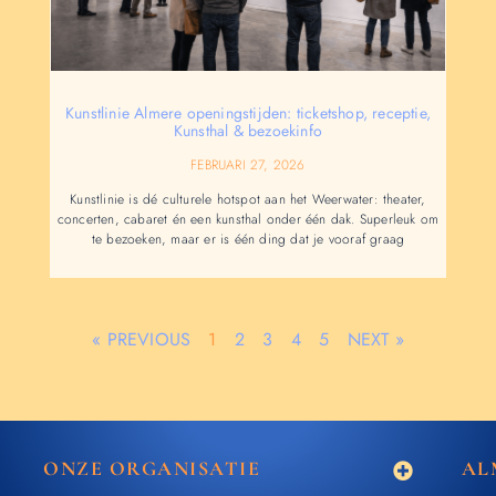
Kunstlinie Almere openingstijden: ticketshop, receptie,
Kunsthal & bezoekinfo
FEBRUARI 27, 2026
Kunstlinie is dé culturele hotspot aan het Weerwater: theater,
concerten, cabaret én een kunsthal onder één dak. Superleuk om
te bezoeken, maar er is één ding dat je vooraf graag
« PREVIOUS
1
2
3
4
5
NEXT »
ONZE ORGANISATIE
AL