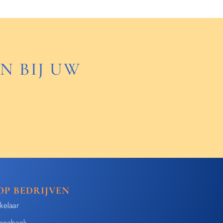
N BIJ UW
OP BEDRIJVEN
kelaar
nnebank