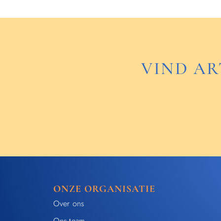
VIND AR
ONZE ORGANISATIE
Over ons
Ons team