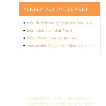
VERKEN PER ONDERWERP
Vind de Perfecte Sportprijzen voor Jouw Evenement
Een Trofee die Indruk Maakt
Personaliseer Jouw Sportprijzen
Veelgestelde Vragen over Sportprijzen in Almere
LATEN WE DE KRACHT VAN
LOKALE RECLAME ONTDEKKEN
VOOR JOUW BEDRIJF!
Dompel jezelf onder in de wereld van
lokale reclame en ontdek hoe je de groei