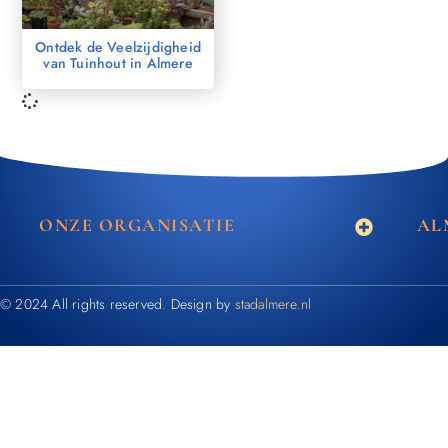
Ontdek de Veelzijdigheid
van Tuinhout in Almere
ONZE ORGANISATIE
AL
© 2024 All rights reserved. Design by
stadalmere.nl