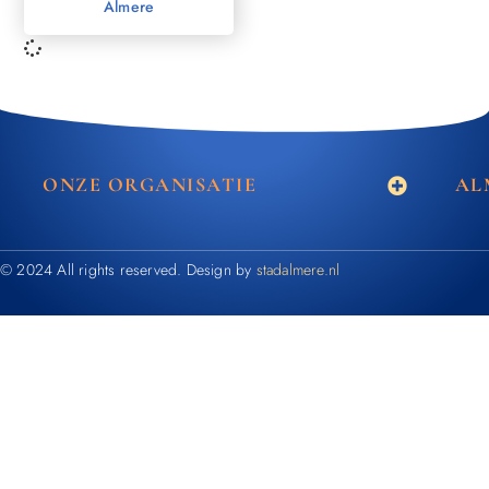
Almere
ONZE ORGANISATIE
AL
© 2024 All rights reserved. Design by
stadalmere.nl