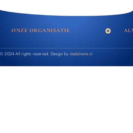
ONZE ORGANISATIE
AL
© 2024 All rights reserved. Design by
stadalmere.nl