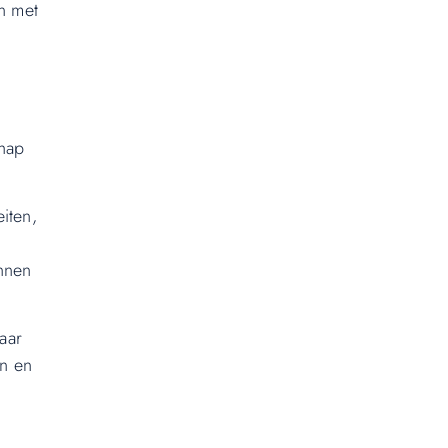
n met
chap
iten,
innen
aar
en en