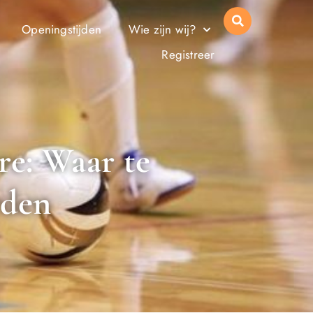
Openingstijden
Wie zijn wij?
Registreer
re: Waar te
rden