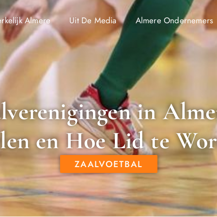
kelijk Almere
Uit De Media
Almere Ondernemers
lverenigingen in Alme
len en Hoe Lid te Wo
ZAALVOETBAL