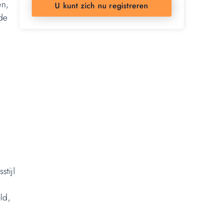
en,
U kunt zich nu registreren
de
tijl
ld,