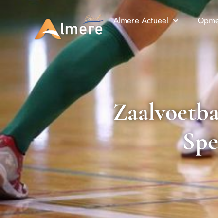
Almere Actueel
Opmer
Zaalvoetba
Spe