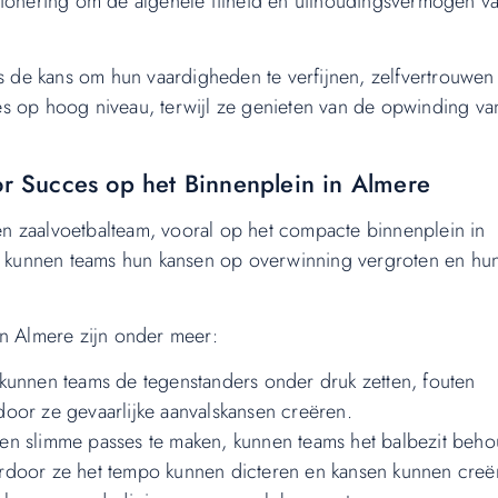
tionering om de algehele fitheid en uithoudingsvermogen v
rs de kans om hun vaardigheden te verfijnen, zelfvertrouwen
s op hoog niveau, terwijl ze genieten van de opwinding va
oor Succes op het Binnenplein in Almere
 een zaalvoetbalteam, vooral op het compacte binnenplein in
n, kunnen teams hun kansen op overwinning vergroten en hu
in Almere zijn onder meer:
kunnen teams de tegenstanders onder druk zetten, fouten
oor ze gevaarlijke aanvalskansen creëren.
en slimme passes te maken, kunnen teams het balbezit beh
rdoor ze het tempo kunnen dicteren en kansen kunnen creë