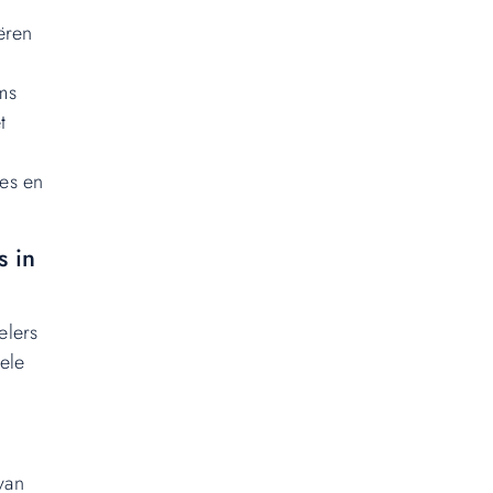
ëren
ms
t
ces en
s in
elers
ele
van