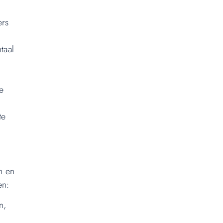
ers
taal
e
te
n en
en:
n,