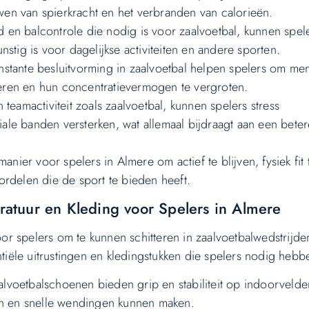
en van spierkracht en het verbranden van calorieën.
en balcontrole die nodig is voor zaalvoetbal, kunnen spel
stig is voor dagelijkse activiteiten en andere sporten.
stante besluitvorming in zaalvoetbal helpen spelers om men
eteren en hun concentratievermogen te vergroten.
teamactiviteit zoals zaalvoetbal, kunnen spelers stress
le banden versterken, wat allemaal bijdraagt aan een beter
anier voor spelers in Almere om actief te blijven, fysiek fit 
rdelen die de sport te bieden heeft.
aratuur en Kleding voor Spelers in Almere
voor spelers om te kunnen schitteren in zaalvoetbalwedstrijde
ntiële uitrustingen en kledingstukken die spelers nodig hebb
voetbalschoenen bieden grip en stabiliteit op indoorvelde
 en snelle wendingen kunnen maken.