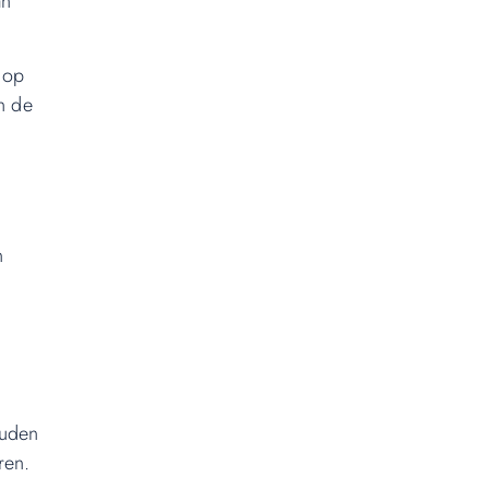
an
 op
n de
n
ouden
ren.