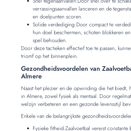
Snel tegenaanvallen:Door snel over te schak
verrassingsaanvallen lanceren en de tegens
en doelpunten scoren.
Solide verdediging:Door compact te verded
hun doel beschermen, schoten blokkeren en t
spel behouden.
Door deze tactieken effectief toe te passen, kun
triomf op het binnenplein.
Gezondheidsvoordelen van Zaalvoetbal
Almere
Naast het plezier en de opwinding die het biedt, 
in Almere, zowel fysiek als mentaal. Door regelma
welzijn verbeteren en een gezonde levensstijl be
Enkele van de belangrijkste gezondheidsvoordelen
Fysieke fitheid:Zaalvoetbal vereist constante