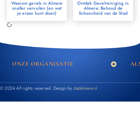
Waarom gevels in Almere
Ontdek Gevelreiniging in
sneller vervuilen (en wat
Almere: Behoud de
je eraan kunt doen)
Schoonheid van de Stad
ONZE ORGANISATIE
AL
© 2024 All rights reserved. Design by
stadalmere.nl