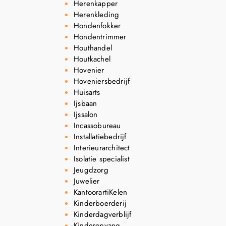
Herenkapper
Herenkleding
Hondenfokker
Hondentrimmer
Houthandel
Houtkachel
Hovenier
Hoveniersbedrijf
Huisarts
Ijsbaan
Ijssalon
Incassobureau
Installatiebedrijf
Interieurarchitect
Isolatie specialist
Jeugdzorg
Juwelier
KantoorartiKelen
Kinderboerderij
Kinderdagverblijf
Kinderopvang