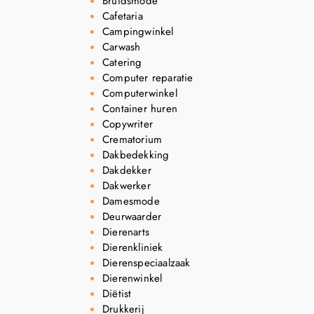
Bruidsmode
Cafetaria
Campingwinkel
Carwash
Catering
Computer reparatie
Computerwinkel
Container huren
Copywriter
Crematorium
Dakbedekking
Dakdekker
Dakwerker
Damesmode
Deurwaarder
Dierenarts
Dierenkliniek
Dierenspeciaalzaak
Dierenwinkel
Diëtist
Drukkerij