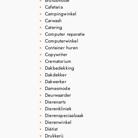
Bruidsmode
Cafetaria
Campingwinkel
Carwash
Catering
Computer reparatie
Computerwinkel
Container huren
Copywriter
Crematorium
Dakbedekking
Dakdekker
Dakwerker
Damesmode
Deurwaarder
Dierenarts
Dierenkliniek
Dierenspeciaalzaak
Dierenwinkel
Diëtist
Drukkerij