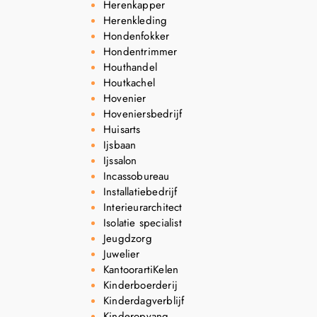
Herenkapper
Herenkleding
Hondenfokker
Hondentrimmer
Houthandel
Houtkachel
Hovenier
Hoveniersbedrijf
Huisarts
Ijsbaan
Ijssalon
Incassobureau
Installatiebedrijf
Interieurarchitect
Isolatie specialist
Jeugdzorg
Juwelier
KantoorartiKelen
Kinderboerderij
Kinderdagverblijf
Kinderopvang