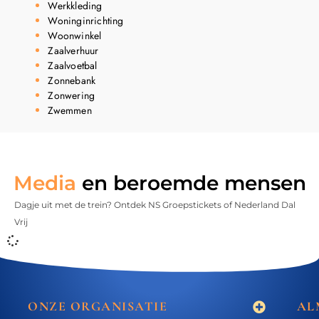
Werkkleding
Woninginrichting
Woonwinkel
Zaalverhuur
Zaalvoetbal
Zonnebank
Zonwering
Zwemmen
Media
en beroemde mensen
Dagje uit met de trein? Ontdek NS Groepstickets of Nederland Dal
Vrij
ONZE ORGANISATIE
AL