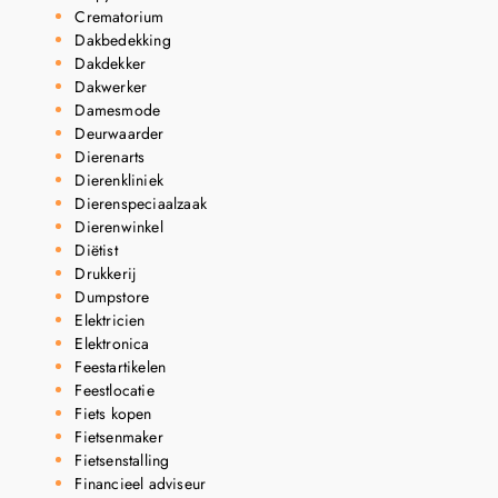
Crematorium
Dakbedekking
Dakdekker
Dakwerker
Damesmode
Deurwaarder
Dierenarts
Dierenkliniek
Dierenspeciaalzaak
Dierenwinkel
Diëtist
Drukkerij
Dumpstore
Elektricien
Elektronica
Feestartikelen
Feestlocatie
Fiets kopen
Fietsenmaker
Fietsenstalling
Financieel adviseur