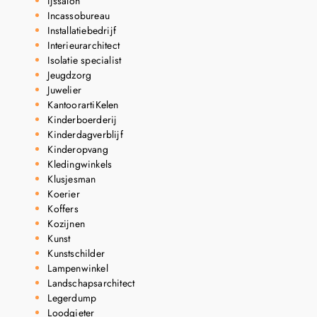
Ijssalon
Incassobureau
Installatiebedrijf
Interieurarchitect
Isolatie specialist
Jeugdzorg
Juwelier
KantoorartiKelen
Kinderboerderij
Kinderdagverblijf
Kinderopvang
Kledingwinkels
Klusjesman
Koerier
Koffers
Kozijnen
Kunst
Kunstschilder
Lampenwinkel
Landschapsarchitect
Legerdump
Loodgieter