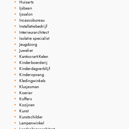
Huisarts
Ijsbaan
Ijssalon
Incassobureau
Installatiebedrijf
Interieurarchitect
Isolatie specialist
Jeugdzorg
Juwelier
KantoorartiKelen
Kinderboerderij
Kinderdagverblijf
Kinderopvang
Kledingwinkels
Klusjesman
Koerier
Koffers
Kozijnen
Kunst
Kunstschilder
Lampenwinkel
Landschapsarchitect