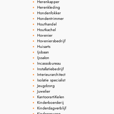
Herenkapper
Herenkleding
Hondenfokker
Hondentrimmer
Houthandel
Houtkachel
Hovenier
Hoveniersbedrijf
Huisarts
Ijsbaan
Ijssalon
Incassobureau
Installatiebedrijf
Interieurarchitect
Isolatie specialist
Jeugdzorg
Juwelier
KantoorartiKelen
Kinderboerderij
Kinderdagverblijf
Kinderopvang