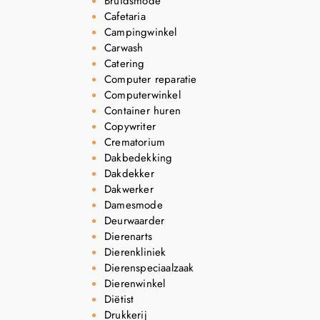
Bruidsmode
Cafetaria
Campingwinkel
Carwash
Catering
Computer reparatie
Computerwinkel
Container huren
Copywriter
Crematorium
Dakbedekking
Dakdekker
Dakwerker
Damesmode
Deurwaarder
Dierenarts
Dierenkliniek
Dierenspeciaalzaak
Dierenwinkel
Diëtist
Drukkerij