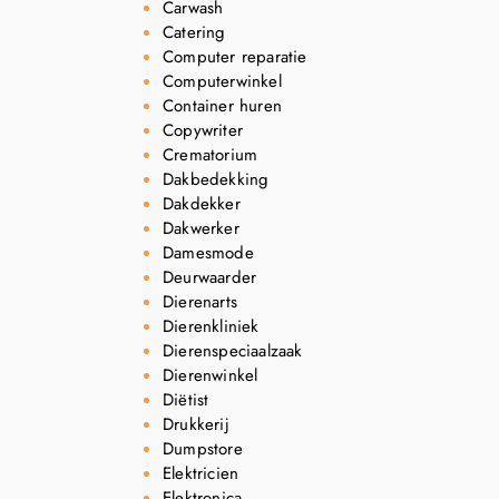
Carwash
Catering
Computer reparatie
Computerwinkel
Container huren
Copywriter
Crematorium
Dakbedekking
Dakdekker
Dakwerker
Damesmode
Deurwaarder
Dierenarts
Dierenkliniek
Dierenspeciaalzaak
Dierenwinkel
Diëtist
Drukkerij
Dumpstore
Elektricien
Elektronica