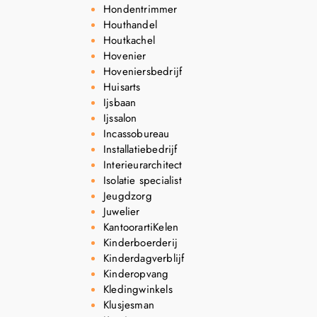
Hondentrimmer
Houthandel
Houtkachel
Hovenier
Hoveniersbedrijf
Huisarts
Ijsbaan
Ijssalon
Incassobureau
Installatiebedrijf
Interieurarchitect
Isolatie specialist
Jeugdzorg
Juwelier
KantoorartiKelen
Kinderboerderij
Kinderdagverblijf
Kinderopvang
Kledingwinkels
Klusjesman