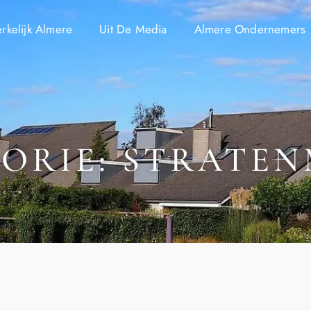
kelijk Almere
Uit De Media
Almere Ondernemers
ORIE: STRATE