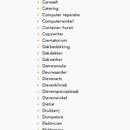
Carwash
Catering
Computer reparatie
Computerwinkel
Container huren
Copywriter
Crematorium
Dakbedekking
Dakdekker
Dakwerker
Damesmode
Deurwaarder
Dierenarts
Dierenkliniek
Dierenspeciaalzaak
Dierenwinkel
Diëtist
Drukkerij
Dumpstore
Elektricien
Elektronica