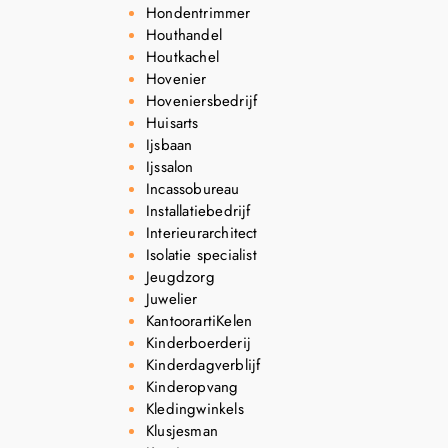
Hondentrimmer
Houthandel
Houtkachel
Hovenier
Hoveniersbedrijf
Huisarts
Ijsbaan
Ijssalon
Incassobureau
Installatiebedrijf
Interieurarchitect
Isolatie specialist
Jeugdzorg
Juwelier
KantoorartiKelen
Kinderboerderij
Kinderdagverblijf
Kinderopvang
Kledingwinkels
Klusjesman